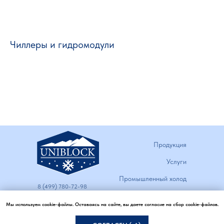
Чиллеры и гидромодули
Продукция
Услуги
Промышленный холод
8 (499) 780-72-98
Вентиляция и
info@uni-block.ru
Мы используем cookie-файлы. Оставаясь на сайте, вы даете согласие на сбор cookie-файлов.
кондиционирование
127253, г.Москва,
Лианозовский проезд, дом 6