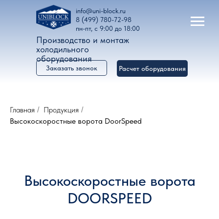
info@uni-block.ru
8 (499) 780-72-98
пн-пт, с 9:00 до 18:00
Производство и монтаж
холодильного
оборудования
Заказать звонок
Расчет оборудования
Главная
Продукция
/
/
Высокоскоростные ворота DoorSpeed
Высокоскоростные ворота
DOORSPEED