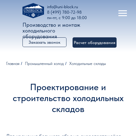
info@uni-block.ru
8 (499) 780-72-98
пн-пт, с 9:00 до 18:00
Производство и монтаж
холодильного
оборудования
Заказать звонок
Расчет оборудования
Главная
/
Промышленный холод
/
Холодильные склады
Проектирование и
строительство холодильных
складов