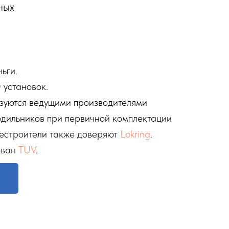
ных
ьги.
 установок.
ьзуются ведущими производителями
одильников при первичной комплектации
лестроители также доверяют
Lokring
.
ован
TUV
.